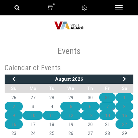
0
Events
Calendar of Events
August 2026
Su
Mo
Tu
We
Th
Fr
Sa
26
27
28
29
30
31
1
2
3
4
5
6
7
8
9
10
11
12
13
14
15
16
17
18
19
20
21
22
23
24
25
26
27
28
29