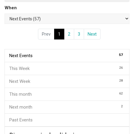
When
Prev
1
2
3
Next
57
Next Events
26
This Week
28
Next Week
62
This month
2
Next month
Past Events