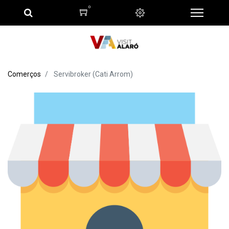
0
Comerços
Servibroker (Cati Arrom)