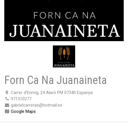
Forn Ca Na Juanaineta
Carrer d’Enmig, 24 Alaró PM 07340 Espanya
971510277
gabrielcarreras@hotmail.es
Google Maps