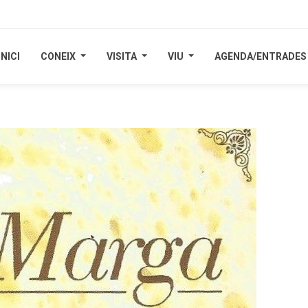
INICI
INICI
CONEIX
CONEIX
VISITA
VISITA
VIU
VIU
AGENDA/ENTRADES
AGENDA/ENTRADES