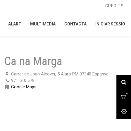
CRÈDITS
CRÈDITS
ALART
ALART
MULTIMÈDIA
MULTIMÈDIA
CONTACTA
CONTACTA
INICIAR SESSIÓ
INICIAR SESSIÓ
Ca na Marga
Carrer de Joan Alcover, 5 Alaró PM 07340 Espanya
971 510 678
Google Maps
0
0